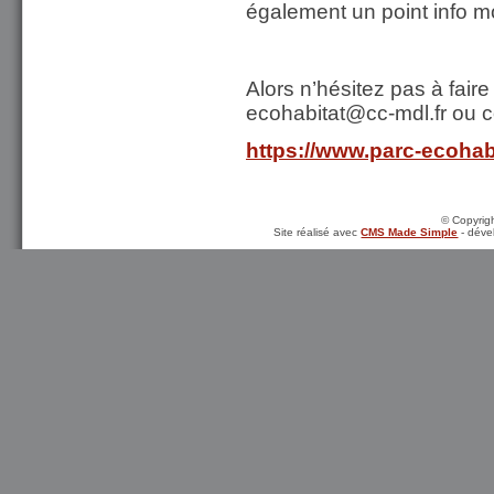
également un point info mob
Alors n’hésitez pas à fair
ecohabitat@cc-mdl.fr ou con
https://www.parc-ecohab
© Copyrigh
Site réalisé avec
CMS Made Simple
- déve