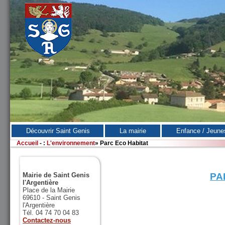
Découvrir Saint Genis
La mairie
Enfance / Jeune
Accueil
-
:
L'environnement
»
Parc Eco Habitat
Mairie de Saint Genis
PA
l'Argentière
Place de la Mairie
69610 - Saint Genis
l'Argentière
Tél. 04 74 70 04 83
Contactez-nous