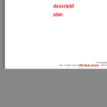
descriptif
plan
© Copyrigh
Site réalisé avec
CMS Made Simple
- déve