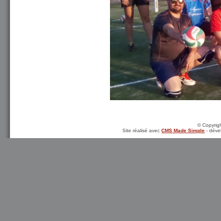
© Copyrigh
Site réalisé avec
CMS Made Simple
- déve