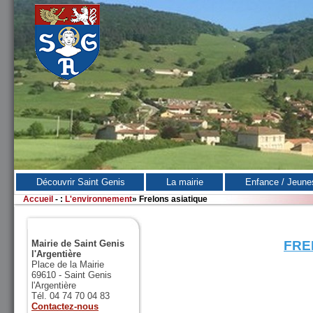
Découvrir Saint Genis
La mairie
Enfance / Jeune
Accueil
-
:
L'environnement
»
Frelons asiatique
Mairie de Saint Genis
FRE
l'Argentière
Place de la Mairie
69610 - Saint Genis
l'Argentière
Tél. 04 74 70 04 83
Contactez-nous