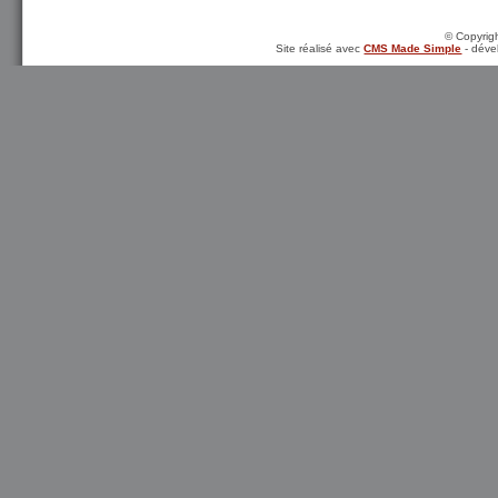
© Copyrigh
Site réalisé avec
CMS Made Simple
- déve