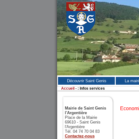
Découvrir Saint Genis
La mair
Accueil
-
:
Infos services
Mairie de Saint Genis
Economie
l'Argentière
Place de la Mairie
69610 - Saint Genis
l'Argentière
Tél. 04 74 70 04 83
Contactez-nous