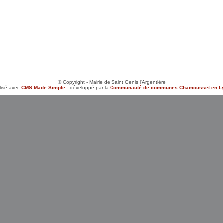
© Copyright - Mairie de Saint Genis l'Argentière
alisé avec
CMS Made Simple
- développé par la
Communauté de communes Chamousset en L